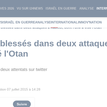
VES 2026
VU SUR I24NEWS
ISRAËL EN GUERRE
ANALYSE
INTER
WS
ISRAËL EN GUERRE
ANALYSE
INTERNATIONAL
INNOV'NATION
 blessés dans deux attaques à Kaboul, dont l'une a visé l'Otan
 blessés dans deux attaqu
é l'Otan
deux attentats sur twitter
tion
07 juillet 2015 à 14:28
Suivre