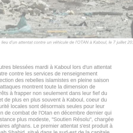
lieu d'un attentat contre un véhicule de l'OTAN à Kaboul, le 7 juillet 2
tres blessées mardi à Kaboul lors d'un attentat
autre contre les services de renseignement
ection des rebelles islamistes en pleine saison
attaques montrent toute la dimension de
prêts à frapper non seulement dans leur fief du
et de plus en plus souvent à Kaboul, coeur du
rité locales sont désormais seules pour leur
sion de combat de l'Otan en décembre dernier qui
istance plus modeste, "Soutien Résolu", chargée
taires afghans.
Le premier attentat s'est produit à
hah Shahid, situé dans le sud-est de la capitale,