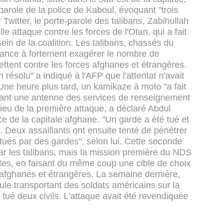
parole de la police de Kaboul, évoquant "trois
Twitter, le porte-parole des talibans, Zabihullah
e attaque contre les forces de l'Otan, qui a fait
in de la coalition.
Les talibans, chassés du
dance à fortement exagérer le nombre de
ettent contre les forces afghanes et étrangères.
 résolu" a indiqué à l'AFP que l'attentat n'avait
Une heure plus tard, un kamikaze à moto "a fait
vant une antenne des services de renseignement
ieu de la première attaque, a déclaré Abdul
e de la capitale afghane.
"Un garde a été tué et
é. Deux assaillants ont ensuite tenté de pénétrer
 tués par des gardes", selon lui.
Cette seconde
ar les talibans, mais la mission première du NDS
stes, en faisant du même coup une cible de choix
afghanes et étrangères.
La semaine dernière,
cule transportant des soldats américains sur la
 tué deux civils. L'attaque avait été revendiquée