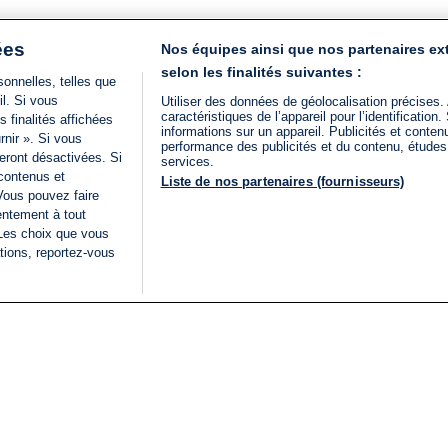
ées
Nos équipes ainsi que nos partenaires ex
selon les finalités suivantes :
onnelles, telles que
il. Si vous
Utiliser des données de géolocalisation précises.
caractéristiques de l’appareil pour l’identificatio
 finalités affichées
informations sur un appareil. Publicités et conte
rnir ». Si vous
performance des publicités et du contenu, étude
eront désactivées. Si
services.
 contenus et
Liste de nos partenaires (fournisseurs)
Vous pouvez faire
entement à tout
 Les choix que vous
tions, reportez-vous
DIRECT
Categories
Juridique
i24NEWS
FIL INFO
CONDITIONS GÉNÉRAL
ÉLECTIONS LÉGISLATIVES
D'UTILISATION
2026
POLITIQUE DE