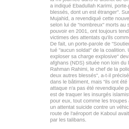
a indiqué Ebadullah Karimi, porte-
blessés, dont un est étranger".
Sur 
Mujahid, a revendiqué cette nouvell
selon lui de "nombreux" morts au se
pouvoir en 2001, ont toujours ten
victimes des attentats qu'ils comm
De fait, un porte-parole de "Soutien
tué "aucun soldat" de la coalition.
exploser sa charge explosive" de
afghans (NDS) située non loin du l
Rahman Rahimi, le chef de la polic
deux autres blessés", a-t-il précis
dans le bâtiment, mais "ils ont été
attaque n'a pas été revendiquée p
est de traquer les insurgés islami
pour eux, tout comme les troupes 
un attentat suicide contre un véhi
route de l'aéroport de Kaboul avait
par les talibans.