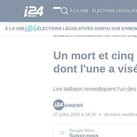
À LA UNE
ÉLECTIONS LÉGISLATI
À LA UNE
ÉLECTIONS LÉGISLATIVES 2026
VU SUR I24NE
i24NEWS
International
Un mort et cinq
Un mort et cinq
dont l'une a vis
Les talibans revendiquent l'un des 
i24NEWS
07 juillet 2015 à 14:26
dernière modifica
■
Google News
Suivez-nous