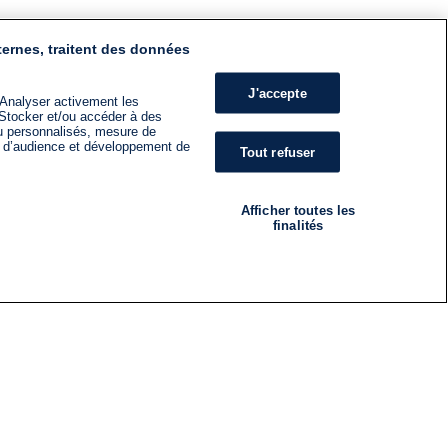
ternes, traitent des données
J'accepte
 Analyser activement les
n. Stocker et/ou accéder à des
nu personnalisés, mesure de
s d’audience et développement de
Tout refuser
Afficher toutes les
finalités
RADIO
ÉMISSIONS
Nous suivre
ES
S'INSCRIRE À LA NEWSLETTER