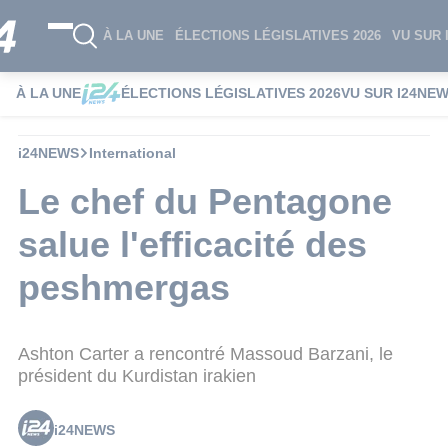
À LA UNE
ÉLECTIONS LÉGISLATIVES 2026
VU SUR 
À LA UNE
ÉLECTIONS LÉGISLATIVES 2026
VU SUR I24NE
i24NEWS
International
Le chef du Pentagone
salue l'efficacité des
peshmergas
Ashton Carter a rencontré Massoud Barzani, le
président du Kurdistan irakien
i24NEWS