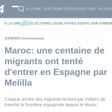
À LA UNE
ÉLECTIONS LÉGISLATIVES 2026
VU SUR 
À LA UNE
ÉLECTIONS LÉGISLATIVES 2026
VU SUR I24NE
i24NEWS
International
Maroc: une centaine de
migrants ont tenté
d'entrer en Espagne par
Melilla
Chaque année des migrants tentent par milliers de
franchir la frontière espagnole depuis le Maroc