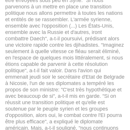
être envoyées sous peu en Syrie.
"Si nous
parvenons à un mettre en place une transition
politique nous allons permettre à toutes les nations
et entités de se rassembler. L'armée syrienne,
ensemble avec l'opposition (...) Les États-Unis,
ensemble avec la Russie et d'autres, iront
combattre Daech", a-t-il poursuivi, prédisant alors
une victoire rapide contre les djihadistes.
"Imaginez
seulement à quelle vitesse ce fléau serait éliminé,
en l'espace de quelques mois littéralement, si nous
étions capable de parvenir à cette résolution
politique", a-t-il fait valoir.
Dans l'avion qui
emmenait jeudi soir le secrétaire d'Etat de Belgrade
à Nicosie, l'un de ses diplomates a tempéré les
propos de son ministre: "C'est très hypothétique et
avec beaucoup de si", a-t-il mis en garde.
"Si on
réussit une transition politique et qu'elle est
soutenue par le peuple syrien et les groupes
d'opposition, alors oui, le combat contre l'EI pourra
être plus efficace", a expliqué le diplomate
américain.
Mais, a-t-il souligné, "nous continuons