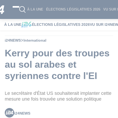
À LA UNE
ÉLECTIONS LÉGISLATIVES 2026
VU SUR 
À LA UNE
ÉLECTIONS LÉGISLATIVES 2026
VU SUR I24NE
i24NEWS
International
Kerry pour des troupes
au sol arabes et
syriennes contre l'EI
Le secrétaire d'État US souhaiterait implanter cette
mesure une fois trouvée une solution politique
i24NEWS