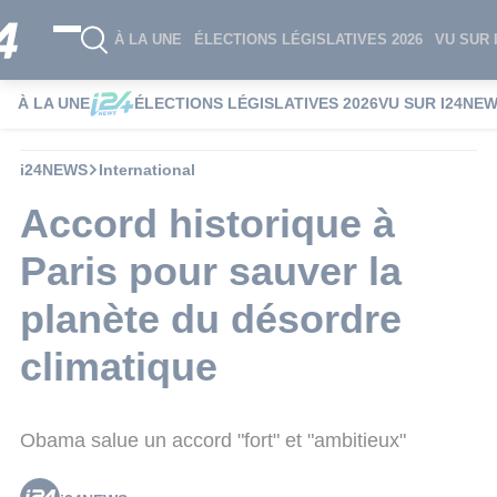
À LA UNE
ÉLECTIONS LÉGISLATIVES 2026
VU SUR 
À LA UNE
ÉLECTIONS LÉGISLATIVES 2026
VU SUR I24NE
i24NEWS
International
Accord historique à
Paris pour sauver la
planète du désordre
climatique
Obama salue un accord "fort" et "ambitieux"