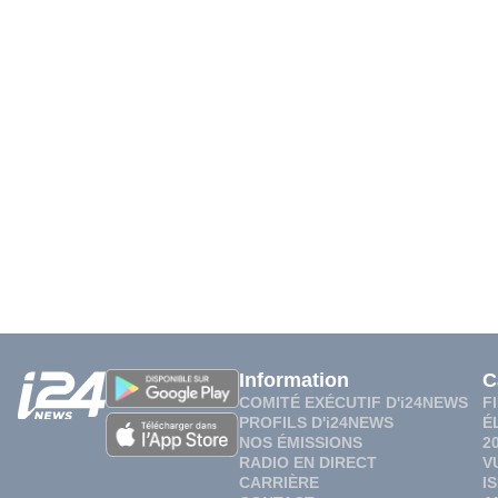
Information
C
COMITÉ EXÉCUTIF D'i24NEWS
F
PROFILS D'i24NEWS
É
NOS ÉMISSIONS
2
RADIO EN DIRECT
V
CARRIÈRE
I