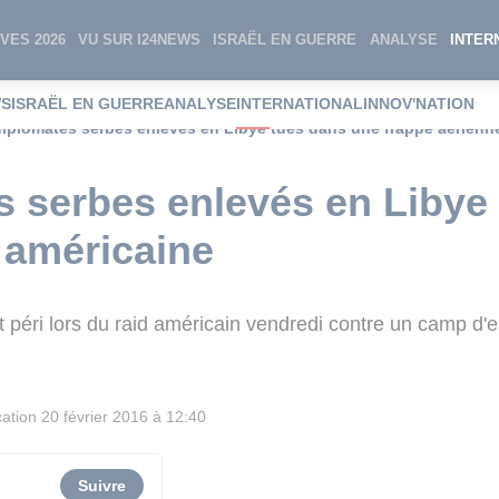
VES 2026
VU SUR I24NEWS
ISRAËL EN GUERRE
ANALYSE
INTER
WS
ISRAËL EN GUERRE
ANALYSE
INTERNATIONAL
INNOV'NATION
iplomates serbes enlevés en Libye tués dans une frappe aérienn
 serbes enlevés en Libye
 américaine
 péri lors du raid américain vendredi contre un camp d'e
cation
20 février 2016 à 12:40
Suivre