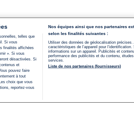
ées
Nos équipes ainsi que nos partenaires ex
selon les finalités suivantes :
onnelles, telles que
il. Si vous
Utiliser des données de géolocalisation précises.
caractéristiques de l’appareil pour l’identificatio
 finalités affichées
informations sur un appareil. Publicités et conte
rnir ». Si vous
performance des publicités et du contenu, étude
eront désactivées. Si
services.
 contenus et
Liste de nos partenaires (fournisseurs)
Vous pouvez faire
entement à tout
 Les choix que vous
tions, reportez-vous
DIRECT
Categories
Juridique
i24NEWS
FIL INFO
CONDITIONS GÉNÉRAL