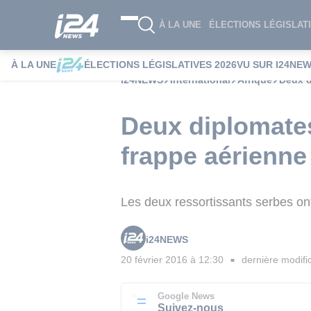
À LA UNE
ÉLECTIONS LÉGISLATI
À LA UNE
ÉLECTIONS LÉGISLATIVES 2026
VU SUR I24NE
i24NEWS
International
Afrique
Deux d
Deux diplomates
frappe aérienne
Les deux ressortissants serbes ont
i24NEWS
20 février 2016 à 12:30
dernière modifi
■
Google News
Suivez-nous