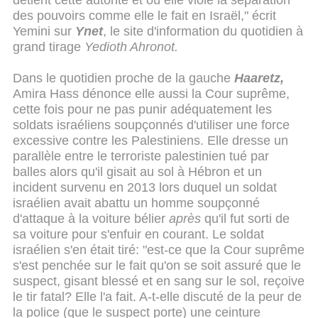
détient cette autorité et où elle viole la séparation
des pouvoirs comme elle le fait en Israël," écrit
Yemini sur
Ynet
, le site d'information du quotidien à
grand tirage
Yedioth Ahronot.
Dans le quotidien proche de la gauche
Haaretz,
Amira Hass dénonce elle aussi la Cour suprême,
cette fois pour ne pas punir adéquatement les
soldats israéliens soupçonnés d'utiliser une force
excessive contre les Palestiniens. Elle dresse un
parallèle entre le terroriste palestinien tué par
balles alors qu'il gisait au sol à Hébron et un
incident survenu en 2013 lors duquel un soldat
israélien avait abattu un homme soupçonné
d'attaque à la voiture bélier
après
qu'il fut sorti de
sa voiture pour s'enfuir en courant. Le soldat
israélien s'en était tiré: "est-ce que la Cour suprême
s'est penchée sur le fait qu'on se soit assuré que le
suspect, gisant blessé et en sang sur le sol, reçoive
le tir fatal? Elle l'a fait. A-t-elle discuté de la peur de
la police (que le suspect porte) une ceinture