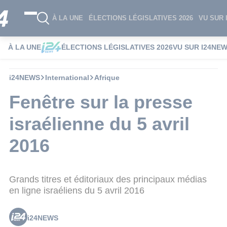
À LA UNE
ÉLECTIONS LÉGISLATIVES 2026
VU SUR 
À LA UNE
ÉLECTIONS LÉGISLATIVES 2026
VU SUR I24NE
i24NEWS
International
Afrique
Fenêtre sur la presse
israélienne du 5 avril
2016
Grands titres et éditoriaux des principaux médias
en ligne israéliens du 5 avril 2016
i24NEWS