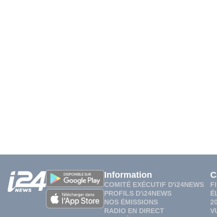
Information
C
COMITÉ EXÉCUTIF D'i24NEWS
F
PROFILS D'i24NEWS
É
NOS ÉMISSIONS
2
RADIO EN DIRECT
V