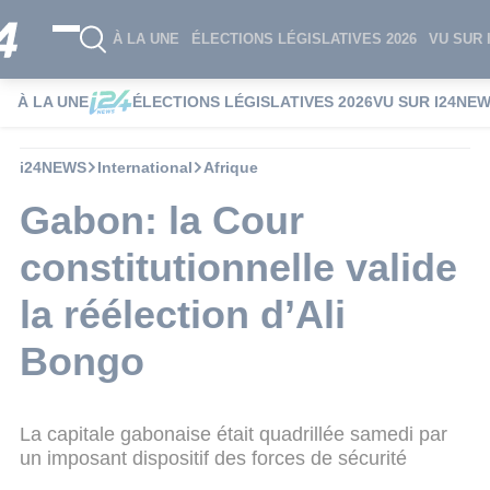
À LA UNE
ÉLECTIONS LÉGISLATIVES 2026
VU SUR 
À LA UNE
ÉLECTIONS LÉGISLATIVES 2026
VU SUR I24NE
i24NEWS
International
Afrique
Gabon: la Cour
constitutionnelle valide
la réélection d’Ali
Bongo
La capitale gabonaise était quadrillée samedi par
un imposant dispositif des forces de sécurité