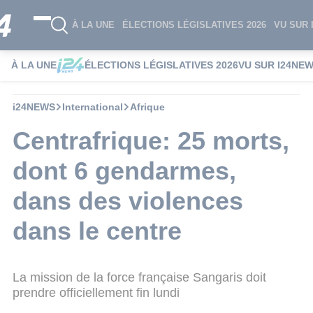
À LA UNE
ÉLECTIONS LÉGISLATIVES 2026
VU SUR 
À LA UNE
ÉLECTIONS LÉGISLATIVES 2026
VU SUR I24NE
i24NEWS
International
Afrique
Centrafrique: 25 morts,
dont 6 gendarmes,
dans des violences
dans le centre
La mission de la force française Sangaris doit
prendre officiellement fin lundi