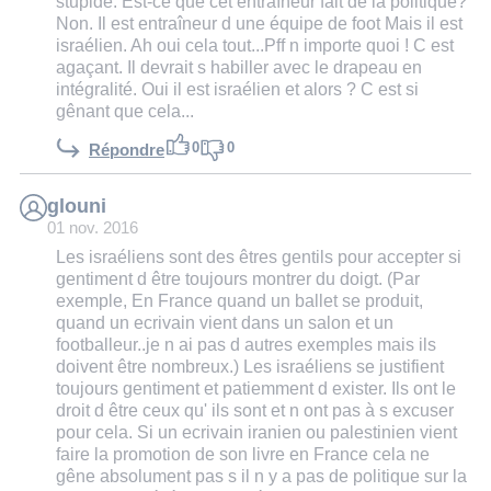
stupide. Est-ce que cet entraîneur fait de la politique?
Non. Il est entraîneur d une équipe de foot Mais il est
israélien. Ah oui cela tout...Pff n importe quoi ! C est
agaçant. Il devrait s habiller avec le drapeau en
intégralité. Oui il est israélien et alors ? C est si
gênant que cela...
0
0
Répondre
glouni
01 nov. 2016
Les israéliens sont des êtres gentils pour accepter si
gentiment d être toujours montrer du doigt. (Par
exemple, En France quand un ballet se produit,
quand un ecrivain vient dans un salon et un
footballeur..je n ai pas d autres exemples mais ils
doivent être nombreux.) Les israéliens se justifient
toujours gentiment et patiemment d exister. Ils ont le
droit d être ceux qu' ils sont et n ont pas à s excuser
pour cela. Si un ecrivain iranien ou palestinien vient
faire la promotion de son livre en France cela ne
gêne absolument pas s il n y a pas de politique sur la