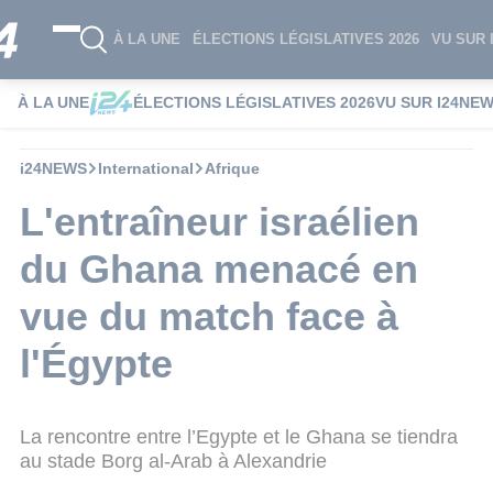
À LA UNE
ÉLECTIONS LÉGISLATIVES 2026
VU SUR 
À LA UNE
ÉLECTIONS LÉGISLATIVES 2026
VU SUR I24NE
i24NEWS
International
Afrique
L'entraîneur israélien
du Ghana menacé en
vue du match face à
l'Égypte
La rencontre entre l’Egypte et le Ghana se tiendra
au stade Borg al-Arab à Alexandrie