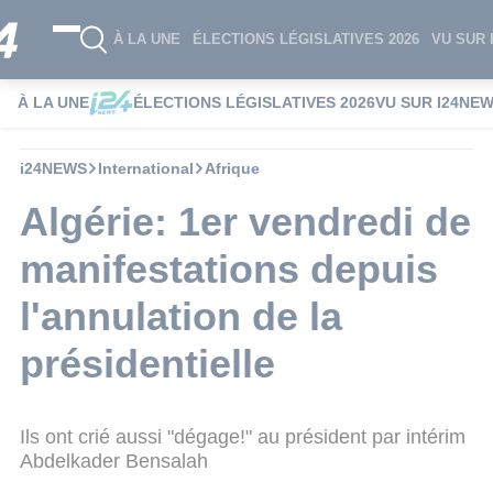
À LA UNE
ÉLECTIONS LÉGISLATIVES 2026
VU SUR 
À LA UNE
ÉLECTIONS LÉGISLATIVES 2026
VU SUR I24NE
i24NEWS
International
Afrique
Algérie: 1er vendredi de
manifestations depuis
l'annulation de la
présidentielle
Ils ont crié aussi "dégage!" au président par intérim
Abdelkader Bensalah