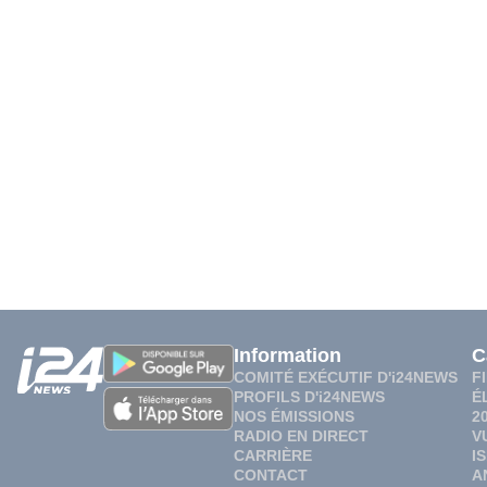
Information
C
COMITÉ EXÉCUTIF D'i24NEWS
F
PROFILS D'i24NEWS
É
NOS ÉMISSIONS
2
RADIO EN DIRECT
V
CARRIÈRE
I
CONTACT
A