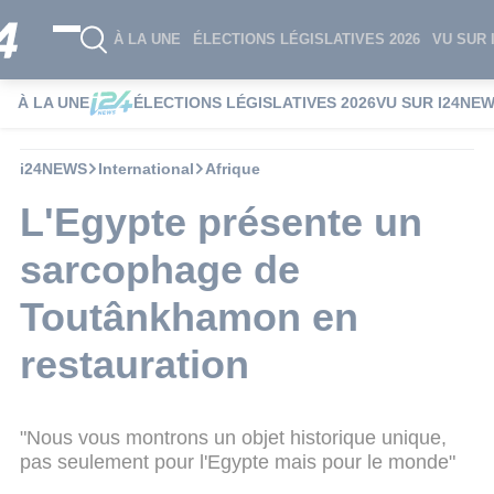
À LA UNE
ÉLECTIONS LÉGISLATIVES 2026
VU SUR 
À LA UNE
ÉLECTIONS LÉGISLATIVES 2026
VU SUR I24NE
i24NEWS
International
Afrique
L'Egypte présente un
sarcophage de
Toutânkhamon en
restauration
"Nous vous montrons un objet historique unique,
pas seulement pour l'Egypte mais pour le monde"