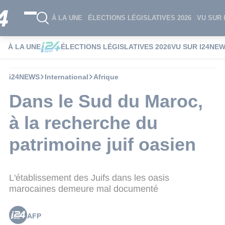
À LA UNE
ÉLECTIONS LÉGISLATIVES 2026
VU SUR 
À LA UNE
ÉLECTIONS LÉGISLATIVES 2026
VU SUR I24NE
i24NEWS
International
Afrique
Dans le Sud du Maroc,
à la recherche du
patrimoine juif oasien
L'établissement des Juifs dans les oasis
marocaines demeure mal documenté
AFP