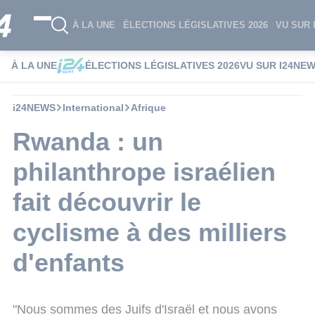
À LA UNE
ÉLECTIONS LÉGISLATIVES 2026
VU SUR 
À LA UNE
ÉLECTIONS LÉGISLATIVES 2026
VU SUR I24NE
i24NEWS
International
Afrique
Rwanda : un
philanthrope israélien
fait découvrir le
cyclisme à des milliers
d'enfants
"Nous sommes des Juifs d'Israël et nous avons