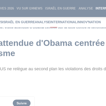
VES 2026
VU SUR I24NEWS
ISRAËL EN GUERRE
ANALYSE
INTER
WS
ISRAËL EN GUERRE
ANALYSE
INTERNATIONAL
INNOV'NATION
ie: visite attendue d'Obama centrée sur la lutte contre le terroris
 attendue d'Obama centrée 
isme
US ne relègue au second plan les violations des droits
Suivre