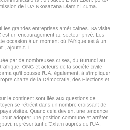
élécommunications", dit Jacob Enoh Eben, porte-
mmission de l'UA Nkosazana Dlamini-Zuma.
les grandes entreprises américaines. Sa visite
. C'est un encouragement au secteur privé. Les
tte occasion à un moment où l'Afrique est à un
, ajoute-t-il.
ouée par de nombreuses crises, du Burundi au
afrique, ONG et acteurs de la société civile
ma qu'il pousse l'UA, également, à s'impliquer
ropre charte de la Démocratie, des Elections et
sur le continent sont liés aux questions de
itoyen se rétrécit dans un nombre croissant de
x pays visités. Quand cela devient une tendance
ée pour adopter une position commune et arrêter
gbavi, représentant d'Oxfam auprès de l'UA.