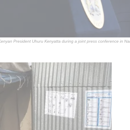
enyan President Uhuru Kenyatta during a joint press conference in Nai