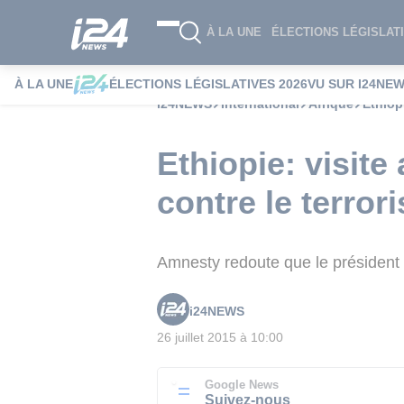
À LA UNE
ÉLECTIONS LÉGISLATI
À LA UNE
ÉLECTIONS LÉGISLATIVES 2026
VU SUR I24NE
i24NEWS
International
Afrique
Ethiop
Ethiopie: visite
contre le terror
Amnesty redoute que le président 
i24NEWS
26 juillet 2015 à 10:00
Google News
Suivez-nous