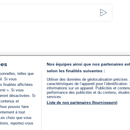
ées
Nos équipes ainsi que nos partenaires ex
selon les finalités suivantes :
onnelles, telles que
il. Si vous
Utiliser des données de géolocalisation précises.
caractéristiques de l’appareil pour l’identificatio
 finalités affichées
informations sur un appareil. Publicités et conte
rnir ». Si vous
performance des publicités et du contenu, étude
eront désactivées. Si
services.
 contenus et
Liste de nos partenaires (fournisseurs)
Vous pouvez faire
entement à tout
 Les choix que vous
tions, reportez-vous