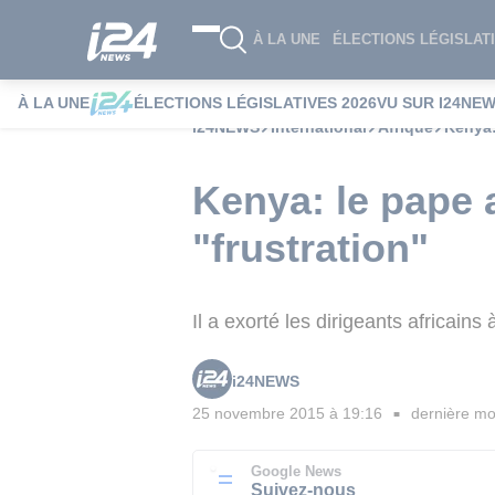
À LA UNE
ÉLECTIONS LÉGISLATI
À LA UNE
ÉLECTIONS LÉGISLATIVES 2026
VU SUR I24NE
i24NEWS
International
Afrique
Kenya:
Kenya: le pape 
"frustration"
Il a exorté les dirigeants africa
i24NEWS
25 novembre 2015 à 19:16
dernière mod
■
Google News
Suivez-nous