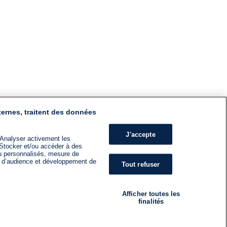
ternes, traitent des données
J'accepte
 Analyser activement les
n. Stocker et/ou accéder à des
nu personnalisés, mesure de
s d’audience et développement de
Tout refuser
Afficher toutes les
finalités