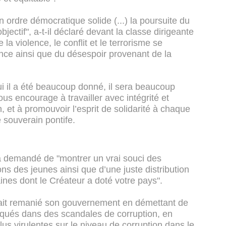
n ordre démocratique solide (...) la poursuite du
jectif", a-t-il déclaré devant la classe dirigeante
a violence, le conflit et le terrorisme se
ance ainsi que du désespoir provenant de la
ui il a été beaucoup donné, il sera beaucoup
ous encourage à travailler avec intégrité et
et à promouvoir l’esprit de solidarité à chaque
e souverain pontife.
 a demandé de "montrer un vrai souci des
ns des jeunes ainsi que d’une juste distribution
nes dont le Créateur a doté votre pays".
avait remanié son gouvernement en démettant de
liqués dans des scandales de corruption, en
lus virulentes sur le niveau de corruption dans le