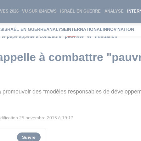
VES 2026
VU SUR I24NEWS
ISRAËL EN GUERRE
ANALYSE
INTER
WS
ISRAËL EN GUERRE
ANALYSE
INTERNATIONAL
INNOV'NATION
 le pape appelle à combattre "pauvreté" et "frustration"
appelle à combattre "pauvr
ins à promouvoir des "modèles responsables de développ
ification
25 novembre 2015 à 19:17
Suivre