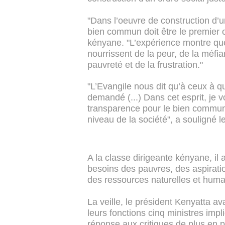
"Dans l’oeuvre de construction d’u
bien commun doit être le premier ob
kényane. "L’expérience montre que l
nourrissent de la peur, de la méfi
pauvreté et de la frustration."
"L’Evangile nous dit qu’à ceux à q
demandé (...) Dans cet esprit, je v
transparence pour le bien commun, 
niveau de la société", a souligné l
A la classe dirigeante kényane, il
besoins des pauvres, des aspiratio
des ressources naturelles et humai
La veille, le président Kenyatta 
leurs fonctions cinq ministres imp
réponse aux critiques de plus en p