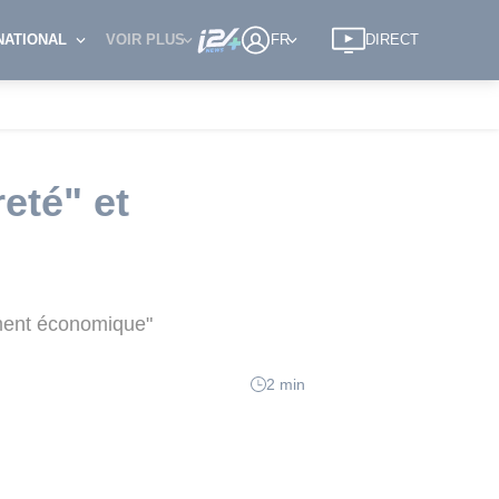
NATIONAL
VOIR PLUS
FR
DIRECT
eté" et
ement économique"
2 min