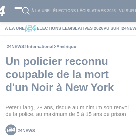
À LA UNE
ÉLECTIONS LÉGISLATIVES 2026
VU SUR 
À LA UNE
ÉLECTIONS LÉGISLATIVES 2026
VU SUR I24NE
i24NEWS
International
Amérique
Un policier reconnu
coupable de la mort
d'un Noir à New York
Peter Liang, 28 ans, risque au minimum son renvoi
de la police, au maximum de 5 à 15 ans de prison
i24NEWS