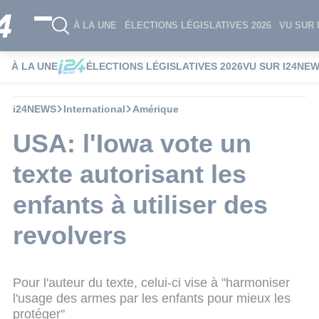
À LA UNE
ÉLECTIONS LÉGISLATIVES 2026
VU SUR 
À LA UNE
ÉLECTIONS LÉGISLATIVES 2026
VU SUR I24NE
i24NEWS
International
Amérique
USA: l'Iowa vote un
texte autorisant les
enfants à utiliser des
revolvers
Pour l'auteur du texte, celui-ci vise à "harmoniser
l'usage des armes par les enfants pour mieux les
protéger"