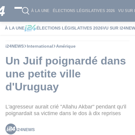
À LA UNE
ÉLECTIONS LÉGISLATIVES 2026
VU SUR 
À LA UNE
ÉLECTIONS LÉGISLATIVES 2026
VU SUR I24NE
i24NEWS
International
Amérique
Un Juif poignardé dans
une petite ville
d'Uruguay
L'agresseur aurait crié "Allahu Akbar" pendant qu'il
poignardait sa victime dans le dos à dix reprises
i24NEWS