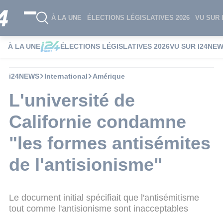
À LA UNE
ÉLECTIONS LÉGISLATIVES 2026
VU SUR 
À LA UNE
ÉLECTIONS LÉGISLATIVES 2026
VU SUR I24NE
i24NEWS
International
Amérique
L'université de
Californie condamne
"les formes antisémites
de l'antisionisme"
Le document initial spécifiait que l'antisémitisme
tout comme l'antisionisme sont inacceptables