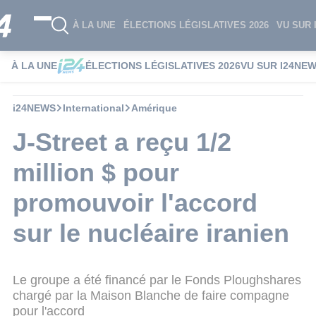
À LA UNE
ÉLECTIONS LÉGISLATIVES 2026
VU SUR 
À LA UNE
ÉLECTIONS LÉGISLATIVES 2026
VU SUR I24NE
i24NEWS
International
Amérique
J-Street a reçu 1/2
million $ pour
promouvoir l'accord
sur le nucléaire iranien
Le groupe a été financé par le Fonds Ploughshares
chargé par la Maison Blanche de faire compagne
pour l'accord