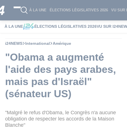
À LA UNE
ÉLECTIONS LÉGISLATIVES 2026
VU SUR 
À LA UNE
ÉLECTIONS LÉGISLATIVES 2026
VU SUR I24NE
i24NEWS
International
Amérique
"Obama a augmenté
l'aide des pays arabes,
mais pas d'Israël"
(sénateur US)
"Malgré le refus d'Obama, le Congrès n'a aucune
obligation de respecter les accords de la Maison
Blanche"