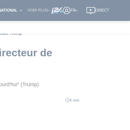
NATIONAL
VOIR PLUS
FR
DIRECT
onald Trump
irecteur de
ourd'hui" (Trump)
4 min