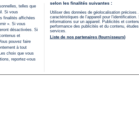
selon les finalités suivantes :
onnelles, telles que
il. Si vous
Utiliser des données de géolocalisation précises.
caractéristiques de l’appareil pour l’identificatio
 finalités affichées
informations sur un appareil. Publicités et conte
rnir ». Si vous
performance des publicités et du contenu, étude
eront désactivées. Si
services.
 contenus et
Liste de nos partenaires (fournisseurs)
Vous pouvez faire
entement à tout
 Les choix que vous
tions, reportez-vous
DIRECT
Categories
Juridique
i24NEWS
FIL INFO
CONDITIONS GÉNÉRAL
ÉLECTIONS LÉGISLATIVES
D'UTILISATION
2026
POLITIQUE DE
VU SUR I24NEWS
CONFIDENTIALITÉ
ISRAËL EN GUERRE
CONDITIONS GÉNÉRAL
ANALYSE
PUBLICITAIRE
INTERNATIONAL
DÉCLARATION