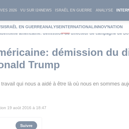
VES 2026
VU SUR I24NEWS
ISRAËL EN GUERRE
ANALYSE
INTER
WS
ISRAËL EN GUERRE
ANALYSE
INTERNATIONAL
INNOV'NATION
identielle américaine: démission du directeur de campagne de D
américaine: démission du d
onald Trump
 travail qui nous a aidé à être là où nous en sommes auj
tion
19 août 2016 à 18:47
Suivre