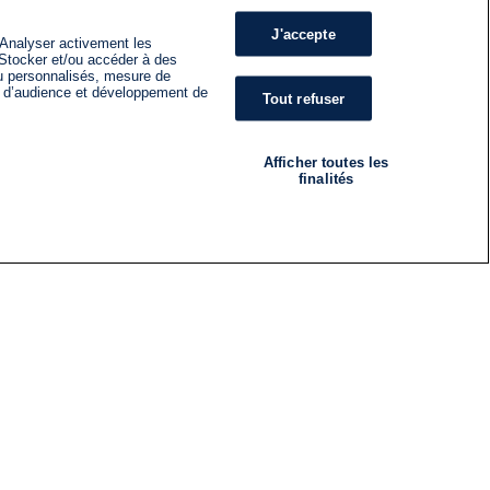
J'accepte
 Analyser activement les
n. Stocker et/ou accéder à des
nu personnalisés, mesure de
s d’audience et développement de
Tout refuser
Afficher toutes les
finalités
RADIO
ÉMISSIONS
Nous suivre
ES
S'INSCRIRE À LA NEWSLETTER
ES