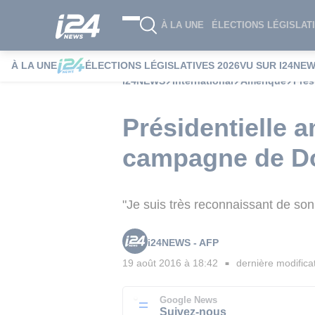
À LA UNE
ÉLECTIONS LÉGISLATI
À LA UNE
ÉLECTIONS LÉGISLATIVES 2026
VU SUR I24NE
i24NEWS
International
Amérique
Prés
Présidentielle 
campagne de D
"Je suis très reconnaissant de son
i24NEWS - AFP
19 août 2016 à 18:42
dernière modifica
■
Google News
Suivez-nous