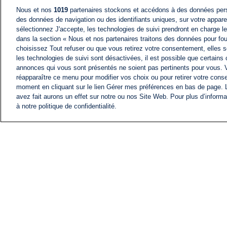
Nous et nos
1019
partenaires stockons et accédons à des données pers
des données de navigation ou des identifiants uniques, sur votre appare
sélectionnez J'accepte, les technologies de suivi prendront en charge les
dans la section « Nous et nos partenaires traitons des données pour fou
choisissez Tout refuser ou que vous retirez votre consentement, elles s
les technologies de suivi sont désactivées, il est possible que certains
annonces qui vous sont présentés ne soient pas pertinents pour vous. 
réapparaître ce menu pour modifier vos choix ou pour retirer votre cons
moment en cliquant sur le lien Gérer mes préférences en bas de page.
avez fait aurons un effet sur notre ou nos Site Web. Pour plus d’informa
à notre politique de confidentialité.
ACTU
FIL INFO
Information
COMITÉ EXÉCUTIF D'
PROFILS D'i24NEWS
NOS ÉMISSIONS
RADIO EN DIRECT
CARRIÈRE
CONTACT
PLAN DU SITE