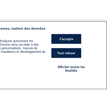
ternes, traitent des données
J'accepte
 Analyser activement les
n. Stocker et/ou accéder à des
nu personnalisés, mesure de
s d’audience et développement de
Tout refuser
Afficher toutes les
finalités
RADIO
ÉMISSIONS