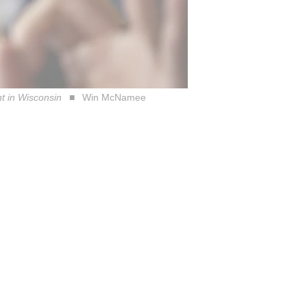
nt in Wisconsin
Win McNamee