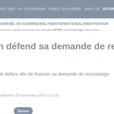
VES 2026
VU SUR I24NEWS
ISRAËL EN GUERRE
ANALYSE
INTER
WS
ISRAËL EN GUERRE
ANALYSE
INTERNATIONAL
INNOV'NATION
s-Unis: Stein défend sa demande de recomptage des voix
ein défend sa demande de 
ns de dollars afin de financer sa demande de recomptage
ification
29 novembre 2016 à 12:04
Suivre