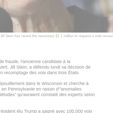
ill Stein has raised the necessary $1.1 million to request a vote recou
e fraude, l'ancienne candidate à la
Vert, Jill Stein, a défendu lundi sa décision de
 un recomptage des voix dans trois États.
épouillement dans le Wisconsin et cherche à
 en Pennsylvanie en raison d'"anomalies
uiétudes" qu'auraient constaté des experts selon
 président élu Trump a gagné avec 100.000 voix