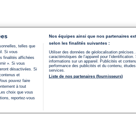
ées
Nos équipes ainsi que nos partenaires ex
selon les finalités suivantes :
onnelles, telles que
il. Si vous
Utiliser des données de géolocalisation précises.
caractéristiques de l’appareil pour l’identificatio
 finalités affichées
informations sur un appareil. Publicités et conte
rnir ». Si vous
performance des publicités et du contenu, étude
eront désactivées. Si
services.
 contenus et
Liste de nos partenaires (fournisseurs)
Vous pouvez faire
entement à tout
 Les choix que vous
tions, reportez-vous
DIRECT