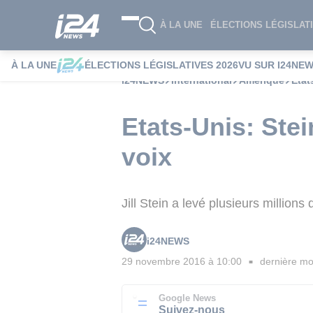
À LA UNE
ÉLECTIONS LÉGISLATI
À LA UNE
ÉLECTIONS LÉGISLATIVES 2026
VU SUR I24NE
i24NEWS
International
Amérique
Etat
Etats-Unis: St
voix
Jill Stein a levé plusieurs millio
i24NEWS
29 novembre 2016 à 10:00
dernière mod
■
Google News
Suivez-nous