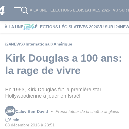
À LA UNE
ÉLECTIONS LÉGISLATIVES 2026
VU SUR 
À LA UNE
ÉLECTIONS LÉGISLATIVES 2026
VU SUR I24NE
i24NEWS
International
Amérique
Kirk Douglas a 100 ans:
la rage de vivre
En 1953, Kirk Douglas fut la première star
Hollywoodienne à jouer en Israël
Calev Ben-David
Présentateur de la chaîne anglaise
■
6 min
08 décembre 2016 à 23:51