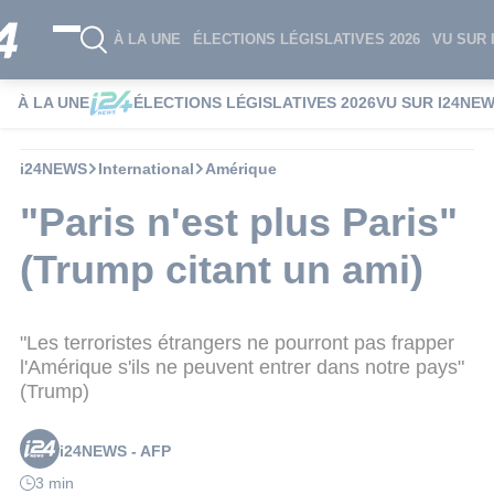
À LA UNE
ÉLECTIONS LÉGISLATIVES 2026
VU SUR 
À LA UNE
ÉLECTIONS LÉGISLATIVES 2026
VU SUR I24NE
i24NEWS
International
Amérique
"Paris n'est plus Paris"
(Trump citant un ami)
"Les terroristes étrangers ne pourront pas frapper
l'Amérique s'ils ne peuvent entrer dans notre pays"
(Trump)
i24NEWS - AFP
3 min