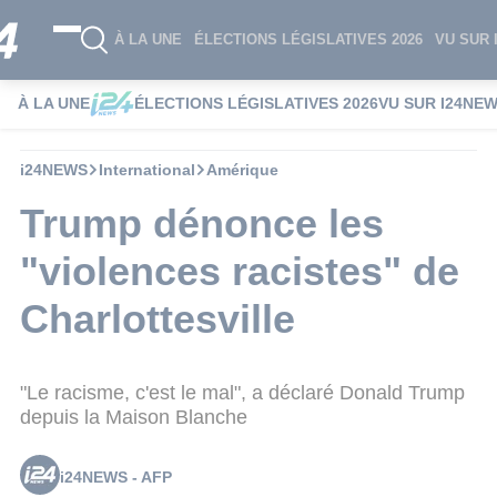
À LA UNE
ÉLECTIONS LÉGISLATIVES 2026
VU SUR 
À LA UNE
ÉLECTIONS LÉGISLATIVES 2026
VU SUR I24NE
i24NEWS
International
Amérique
Trump dénonce les
"violences racistes" de
Charlottesville
"Le racisme, c'est le mal", a déclaré Donald Trump
depuis la Maison Blanche
i24NEWS - AFP