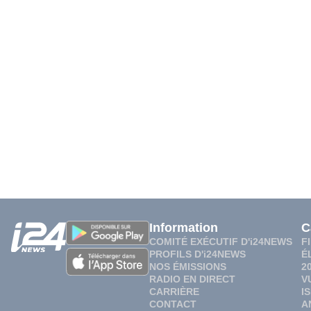
Information
C
COMITÉ EXÉCUTIF D'i24NEWS
F
PROFILS D'i24NEWS
É
NOS ÉMISSIONS
2
RADIO EN DIRECT
V
CARRIÈRE
I
CONTACT
A