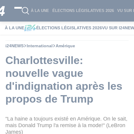
À LA UNE
ÉLECTIONS LÉGISLATIVES 2026
VU SUR 
À LA UNE
ÉLECTIONS LÉGISLATIVES 2026
VU SUR I24NE
i24NEWS
International
Amérique
Charlottesville:
nouvelle vague
d'indignation après les
propos de Trump
"La haine a toujours existé en Amérique. On le sait,
mais Donald Trump l'a remise à la mode!" (LeBron
James)