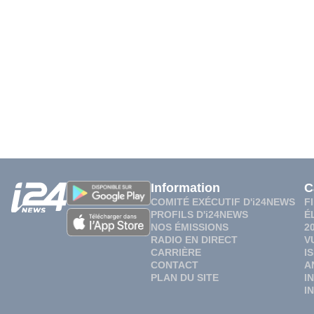
Information
C
COMITÉ EXÉCUTIF D'i24NEWS
F
PROFILS D'i24NEWS
É
NOS ÉMISSIONS
2
RADIO EN DIRECT
V
CARRIÈRE
I
CONTACT
A
PLAN DU SITE
I
I