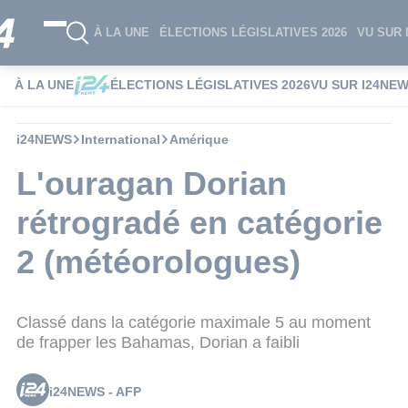
À LA UNE
ÉLECTIONS LÉGISLATIVES 2026
VU SUR 
À LA UNE
ÉLECTIONS LÉGISLATIVES 2026
VU SUR I24NE
i24NEWS
International
Amérique
L'ouragan Dorian
rétrogradé en catégorie
2 (météorologues)
Classé dans la catégorie maximale 5 au moment
de frapper les Bahamas, Dorian a faibli
i24NEWS - AFP