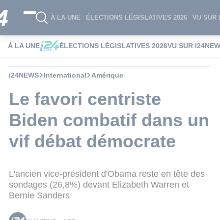
À LA UNE
ÉLECTIONS LÉGISLATIVES 2026
VU SUR 
À LA UNE
ÉLECTIONS LÉGISLATIVES 2026
VU SUR I24NE
i24NEWS
International
Amérique
Le favori centriste
Biden combatif dans un
vif débat démocrate
L'ancien vice-président d'Obama reste en tête des
sondages (26,8%) devant Elizabeth Warren et
Bernie Sanders