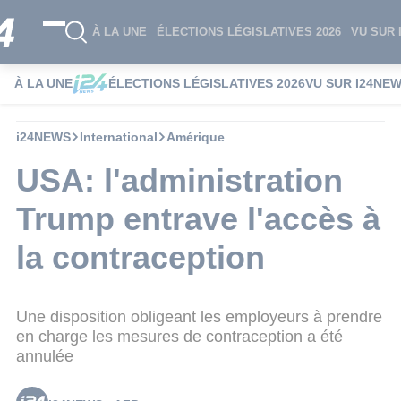
À LA UNE
ÉLECTIONS LÉGISLATIVES 2026
VU SUR 
À LA UNE
ÉLECTIONS LÉGISLATIVES 2026
VU SUR I24NE
i24NEWS
International
Amérique
USA: l'administration
Trump entrave l'accès à
la contraception
Une disposition obligeant les employeurs à prendre
en charge les mesures de contraception a été
annulée