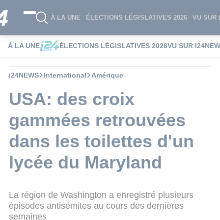
À LA UNE
ÉLECTIONS LÉGISLATIVES 2026
VU SUR 
À LA UNE
ÉLECTIONS LÉGISLATIVES 2026
VU SUR I24NE
i24NEWS
International
Amérique
USA: des croix
gammées retrouvées
dans les toilettes d'un
lycée du Maryland
La région de Washington a enregistré plusieurs
épisodes antisémites au cours des dernières
semaines