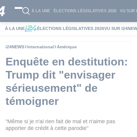
À LA UNE
ÉLECTIONS LÉGISLATIVES 2026
VU SUR 
À LA UNE
ÉLECTIONS LÉGISLATIVES 2026
VU SUR I24NE
i24NEWS
International
Amérique
Enquête en destitution:
Trump dit "envisager
sérieusement" de
témoigner
"Même si je n'ai rien fait de mal et n'aime pas
apporter de crédit à cette parodie"