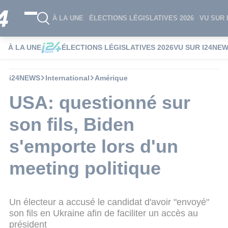
À LA UNE
ÉLECTIONS LÉGISLATIVES 2026
VU SUR 
À LA UNE
ÉLECTIONS LÉGISLATIVES 2026
VU SUR I24NE
i24NEWS
International
Amérique
USA: questionné sur
son fils, Biden
s'emporte lors d'un
meeting politique
Un électeur a accusé le candidat d'avoir "envoyé"
son fils en Ukraine afin de faciliter un accès au
président