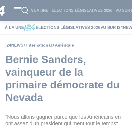
À LA UNE
ÉLECTIONS LÉGISLATIVES 2026
VU SUR 
À LA UNE
ÉLECTIONS LÉGISLATIVES 2026
VU SUR I24NE
i24NEWS
International
Amérique
Bernie Sanders,
vainqueur de la
primaire démocrate du
Nevada
"Nous allons gagner parce que les Américains en
ont assez d'un président qui ment tout le temps"