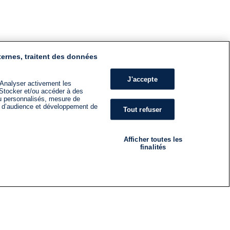
ternes, traitent des données
J'accepte
 Analyser activement les
n. Stocker et/ou accéder à des
nu personnalisés, mesure de
s d’audience et développement de
Tout refuser
Afficher toutes les
finalités
RADIO
ÉMISSIONS
Nous suivre