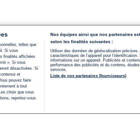
ées
Nos équipes ainsi que nos partenaires ex
selon les finalités suivantes :
onnelles, telles que
il. Si vous
Utiliser des données de géolocalisation précises.
caractéristiques de l’appareil pour l’identificatio
 finalités affichées
informations sur un appareil. Publicités et conte
rnir ». Si vous
performance des publicités et du contenu, étude
eront désactivées. Si
services.
 contenus et
Liste de nos partenaires (fournisseurs)
Vous pouvez faire
entement à tout
 Les choix que vous
tions, reportez-vous
DIRECT
Categories
Juridique