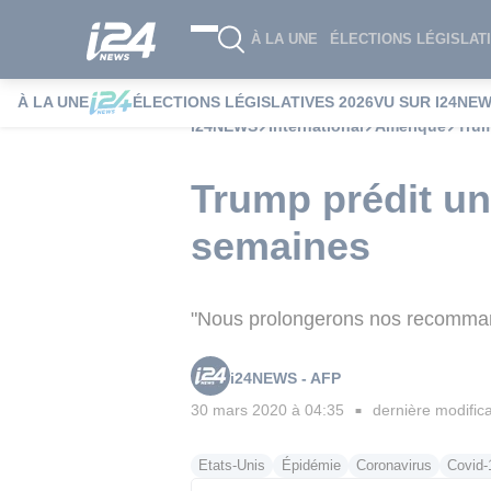
À LA UNE
ÉLECTIONS LÉGISLATI
À LA UNE
ÉLECTIONS LÉGISLATIVES 2026
VU SUR I24NE
i24NEWS
International
Amérique
Trum
Trump prédit un
semaines
"Nous prolongerons nos recommanda
i24NEWS - AFP
30 mars 2020 à 04:35
dernière modifica
■
Etats-Unis
Épidémie
Coronavirus
Covid-