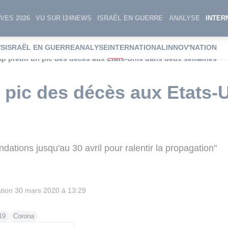
VES 2026
VU SUR I24NEWS
ISRAËL EN GUERRE
ANALYSE
INTER
WS
ISRAËL EN GUERRE
ANALYSE
INTERNATIONAL
INNOV'NATION
p prédit un pic des décès aux Etats-Unis dans deux semaines
 pic des décès aux Etats-
tions jusqu'au 30 avril pour ralentir la propagation"
tion
30 mars 2020 à 13:29
19
Corona