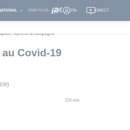
NATIONAL
VOIR PLUS
FR
DIRECT
 rapide, reprend la campagne
f au Covid-19
PCR)
2 min