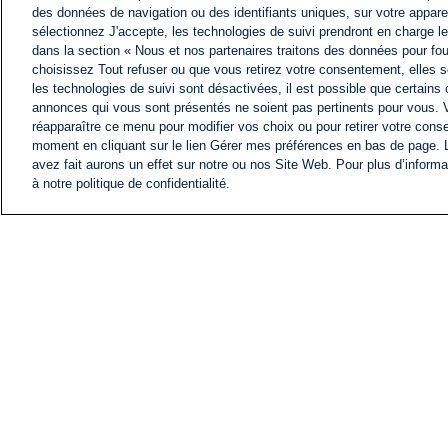
des données de navigation ou des identifiants uniques, sur votre appare
sélectionnez J'accepte, les technologies de suivi prendront en charge les
dans la section « Nous et nos partenaires traitons des données pour fou
choisissez Tout refuser ou que vous retirez votre consentement, elles s
les technologies de suivi sont désactivées, il est possible que certains
annonces qui vous sont présentés ne soient pas pertinents pour vous. 
réapparaître ce menu pour modifier vos choix ou pour retirer votre cons
moment en cliquant sur le lien Gérer mes préférences en bas de page.
avez fait aurons un effet sur notre ou nos Site Web. Pour plus d’informa
à notre politique de confidentialité.
ACTU
FIL INFO
Information
COMITÉ EXÉCUTIF D'
PROFILS D'i24NEWS
NOS ÉMISSIONS
RADIO EN DIRECT
CARRIÈRE
CONTACT
PLAN DU SITE