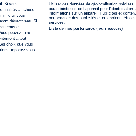
il. Si vous
Utiliser des données de géolocalisation précises.
caractéristiques de l’appareil pour l’identificatio
 finalités affichées
informations sur un appareil. Publicités et conte
rnir ». Si vous
performance des publicités et du contenu, étude
eront désactivées. Si
services.
 contenus et
Liste de nos partenaires (fournisseurs)
Vous pouvez faire
entement à tout
 Les choix que vous
tions, reportez-vous
DIRECT
Categories
Juridique
i24NEWS
FIL INFO
CONDITIONS GÉNÉRAL
ÉLECTIONS LÉGISLATIVES
D'UTILISATION
2026
POLITIQUE DE
VU SUR I24NEWS
CONFIDENTIALITÉ
ISRAËL EN GUERRE
CONDITIONS GÉNÉRAL
ANALYSE
PUBLICITAIRE
INTERNATIONAL
DÉCLARATION
INNOV'NATION
D'ACCESSIBILITÉ