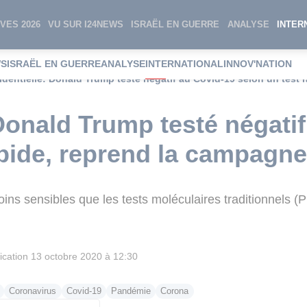
VES 2026
VU SUR I24NEWS
ISRAËL EN GUERRE
ANALYSE
INTER
WS
ISRAËL EN GUERRE
ANALYSE
INTERNATIONAL
INNOV'NATION
identielle: Donald Trump testé négatif au Covid-19 selon un test
 Donald Trump testé négati
apide, reprend la campagne
oins sensibles que les tests moléculaires traditionnels (
ication
13 octobre 2020 à 12:30
Coronavirus
Covid-19
Pandémie
Corona