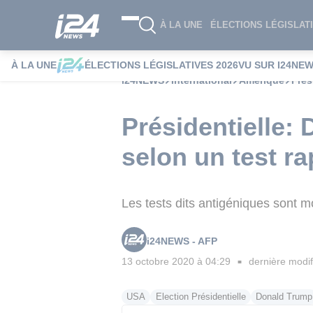
À LA UNE
ÉLECTIONS LÉGISLATI
À LA UNE
ÉLECTIONS LÉGISLATIVES 2026
VU SUR I24NE
i24NEWS
International
Amérique
Prés
Présidentielle:
selon un test r
Les tests dits antigéniques sont m
i24NEWS - AFP
13 octobre 2020 à 04:29
dernière modif
■
USA
Election Présidentielle
Donald Trump