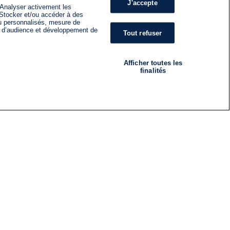
J'accepte
 Analyser activement les
n. Stocker et/ou accéder à des
nu personnalisés, mesure de
s d’audience et développement de
Tout refuser
Afficher toutes les
finalités
RADIO
ÉMISSIONS
Nous suivre
ES
S'INSCRIRE À LA NEWSLETTER
ES