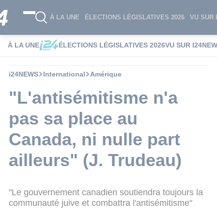
À LA UNE
ÉLECTIONS LÉGISLATIVES 2026
VU SUR 
À LA UNE
ÉLECTIONS LÉGISLATIVES 2026
VU SUR I24NE
i24NEWS
International
Amérique
"L'antisémitisme n'a
pas sa place au
Canada, ni nulle part
ailleurs" (J. Trudeau)
"Le gouvernement canadien soutiendra toujours la
communauté juive et combattra l'antisémitisme"