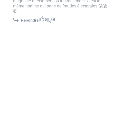
magouillé directement ou indirectement. C'est le
même homme qui parle de fraudes électorales 🤔🤔
🤔
0
0
Répondre