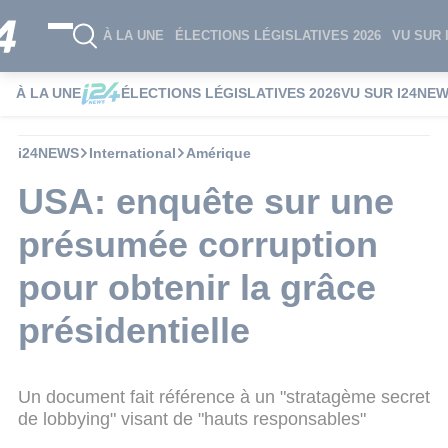
À LA UNE
ÉLECTIONS LÉGISLATIVES 2026
VU SUR 
À LA UNE
ÉLECTIONS LÉGISLATIVES 2026
VU SUR I24NE
i24NEWS
International
Amérique
USA: enquête sur une
présumée corruption
pour obtenir la grâce
présidentielle
Un document fait référence à un "stratagème secret
de lobbying" visant de "hauts responsables"