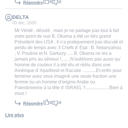
0
0
Répondre
DELTA
03 déc. 2020
Mr Vérité , désolé , mais je ne partage pas tout à fait
votre point de vue B. Obama a été un très grand
Président des USA . Il n'a pratiquement pas discuté et
perdu de temps avec 3 Chefs d' Etat : B. Netanyahou
, V. Poutine et N. Sarkozy ..... B. Obama ne les a
jamais pris au sérieux !........N'oubliions pas aussi qu'
homme de couleur il a été élu et réélu dans une
Amérique d' Apartheid et Raciale ............Et enfin pour
terminer avez vous imaginé une seule fraction une
femme ou un homme d'origine Arabe ou
Palestinienne à la tête d' ISRAEL ?.....................Bien à
vous !
0
0
Répondre
Lire plus