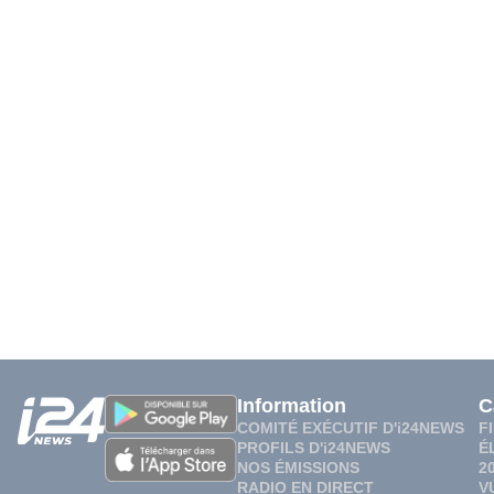
Information
C
COMITÉ EXÉCUTIF D'i24NEWS
F
PROFILS D'i24NEWS
É
NOS ÉMISSIONS
2
RADIO EN DIRECT
V