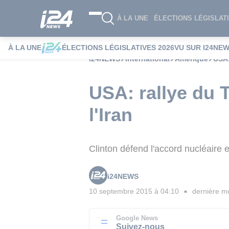
À LA UNE
ÉLECTIONS LÉGISLATI
À LA UNE
ÉLECTIONS LÉGISLATIVES 2026
VU SUR I24NE
i24NEWS
International
Amérique
USA:
USA: rallye du 
l'Iran
Clinton défend l'accord nucléaire et 
i24NEWS
10 septembre 2015 à 04:10
dernière mo
■
Google News
Suivez-nous