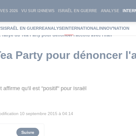
VES 2026
VU SUR I24NEWS
ISRAËL EN GUERRE
ANALYSE
INTER
WS
ISRAËL EN GUERRE
ANALYSE
INTERNATIONAL
INNOV'NATION
 rallye du Tea Party pour dénoncer l'accord avec l'Iran
Tea Party pour dénoncer l'
affirme qu'il est "positif" pour Israël
dification
10 septembre 2015 à 04:14
Suivre