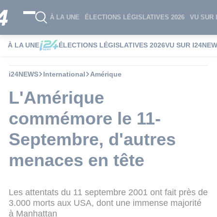
À LA UNE
ÉLECTIONS LÉGISLATIVES 2026
VU SUR 
À LA UNE
ÉLECTIONS LÉGISLATIVES 2026
VU SUR I24NE
i24NEWS
International
Amérique
L'Amérique
commémore le 11-
Septembre, d'autres
menaces en tête
Les attentats du 11 septembre 2001 ont fait près de
3.000 morts aux USA, dont une immense majorité
à Manhattan