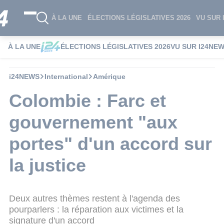
À LA UNE
ÉLECTIONS LÉGISLATIVES 2026
VU SUR 
À LA UNE
ÉLECTIONS LÉGISLATIVES 2026
VU SUR I24NE
i24NEWS
International
Amérique
Colombie : Farc et
gouvernement "aux
portes" d'un accord sur
la justice
Deux autres thèmes restent à l'agenda des
pourparlers : la réparation aux victimes et la
signature d'un accord