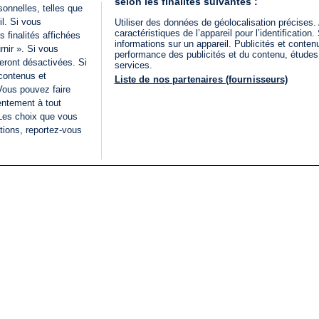
selon les finalités suivantes :
onnelles, telles que
il. Si vous
Utiliser des données de géolocalisation précises.
caractéristiques de l’appareil pour l’identificatio
 finalités affichées
informations sur un appareil. Publicités et conte
rnir ». Si vous
performance des publicités et du contenu, étude
eront désactivées. Si
services.
 contenus et
Liste de nos partenaires (fournisseurs)
Vous pouvez faire
entement à tout
 Les choix que vous
tions, reportez-vous
DIRECT
Categories
Juridique
i24NEWS
FIL INFO
CONDITIONS GÉNÉRAL
ÉLECTIONS LÉGISLATIVES
D'UTILISATION
2026
POLITIQUE DE
VU SUR I24NEWS
CONFIDENTIALITÉ
ISRAËL EN GUERRE
CONDITIONS GÉNÉRAL
ANALYSE
PUBLICITAIRE
INTERNATIONAL
DÉCLARATION