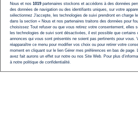
Nous et nos
1019
partenaires stockons et accédons à des données pers
des données de navigation ou des identifiants uniques, sur votre appare
sélectionnez J'accepte, les technologies de suivi prendront en charge les
dans la section « Nous et nos partenaires traitons des données pour fou
choisissez Tout refuser ou que vous retirez votre consentement, elles s
les technologies de suivi sont désactivées, il est possible que certains
annonces qui vous sont présentés ne soient pas pertinents pour vous. 
réapparaître ce menu pour modifier vos choix ou pour retirer votre cons
moment en cliquant sur le lien Gérer mes préférences en bas de page.
avez fait aurons un effet sur notre ou nos Site Web. Pour plus d’informa
à notre politique de confidentialité.
ACTU
FIL INFO
Information
COMITÉ EXÉCUTIF D'
PROFILS D'i24NEWS
NOS ÉMISSIONS
RADIO EN DIRECT
CARRIÈRE
CONTACT
PLAN DU SITE