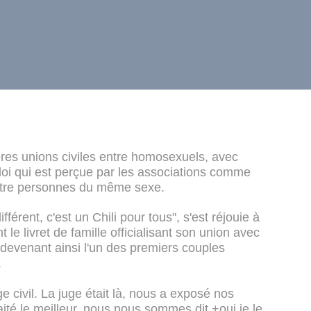
ères unions civiles entre homosexuels, avec
 loi qui est perçue par les associations comme
ntre personnes du même sexe.
différent, c'est un Chili pour tous", s'est réjouie à
le livret de famille officialisant son union avec
devenant ainsi l'un des premiers couples
.
e civil. La juge était là, nous a exposé nos
aité le meilleur, nous nous sommes dit +oui je le