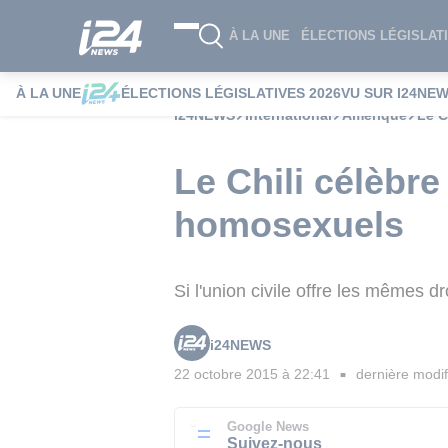
À LA UNE
ÉLECTIONS LÉGISLATI
À LA UNE
ÉLECTIONS LÉGISLATIVES 2026
VU SUR I24NE
i24NEWS
International
Amérique
Le C
Le Chili célèbre
homosexuels
Si l'union civile offre les mêmes d
i24NEWS
22 octobre 2015 à 22:41
dernière modif
■
Google News
Suivez-nous