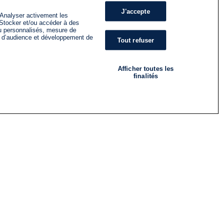
J'accepte
 Analyser activement les
n. Stocker et/ou accéder à des
nu personnalisés, mesure de
s d’audience et développement de
Tout refuser
Afficher toutes les
finalités
RADIO
ÉMISSIONS
Nous suivre
ES
S'INSCRIRE À LA NEWSLETTER
ES