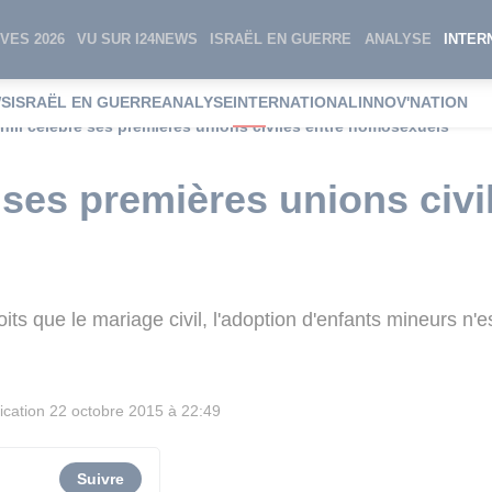
VES 2026
VU SUR I24NEWS
ISRAËL EN GUERRE
ANALYSE
INTER
WS
ISRAËL EN GUERRE
ANALYSE
INTERNATIONAL
INNOV'NATION
hili célèbre ses premières unions civiles entre homosexuels
 ses premières unions civi
roits que le mariage civil, l'adoption d'enfants mineurs n'
ication
22 octobre 2015 à 22:49
Suivre