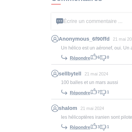
Écrire un commentaire ...
Anonymous_6f90ffd
21 mai 2
Un hélico est un aéronef, oui. Un a
6
0
Répondre
sellbytell
21 mai 2024
100 balles et un mars aussi
7
1
Répondre
shalom
21 mai 2024
les hélicoptères iranien sont pilo
3
1
Répondre