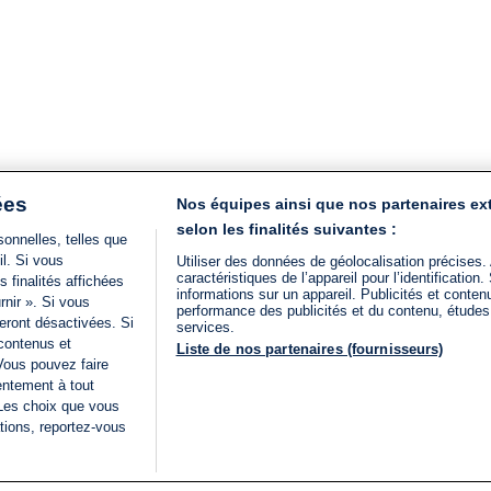
ées
Nos équipes ainsi que nos partenaires ex
selon les finalités suivantes :
onnelles, telles que
il. Si vous
Utiliser des données de géolocalisation précises.
caractéristiques de l’appareil pour l’identificatio
 finalités affichées
informations sur un appareil. Publicités et conte
rnir ». Si vous
performance des publicités et du contenu, étude
eront désactivées. Si
services.
 contenus et
Liste de nos partenaires (fournisseurs)
Vous pouvez faire
entement à tout
 Les choix que vous
tions, reportez-vous
DIRECT