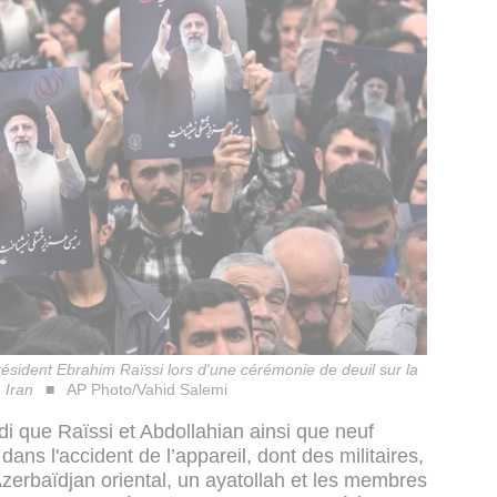
résident Ebrahim Raïssi lors d'une cérémonie de deuil sur la
 Iran
AP Photo/Vahid Salemi
ndi que Raïssi et Abdollahian ainsi que neuf
ans l'accident de l’appareil, dont des militaires,
Azerbaïdjan oriental, un ayatollah et les membres