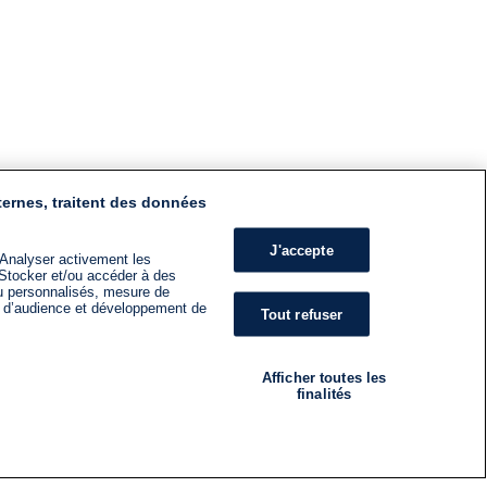
ternes, traitent des données
J'accepte
 Analyser activement les
n. Stocker et/ou accéder à des
nu personnalisés, mesure de
s d’audience et développement de
Tout refuser
Afficher toutes les
finalités
RADIO
ÉMISSIONS