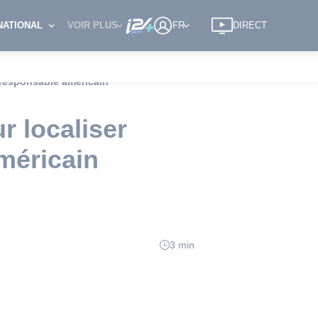
NATIONAL
VOIR PLUS
FR
DIRECT
n responsable américain
r localiser
américain
3 min