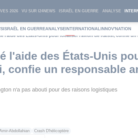
VES 2026
VU SUR I24NEWS
ISRAËL EN GUERRE
ANALYSE
INTER
WS
ISRAËL EN GUERRE
ANALYSE
INTERNATIONAL
INNOV'NATION
é l'aide des États-Unis pour localiser l'avion de Raïssi, confie u
 l'aide des États-Unis pou
si, confie un responsable 
on n'a pas abouti pour des raisons logistiques
Amir-Abdollahian
Crash D'hélicoptère