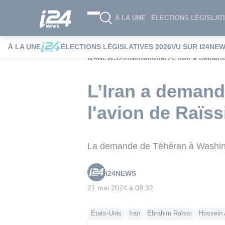
À LA UNE
ÉLECTIONS LÉGISLATI
À LA UNE
ÉLECTIONS LÉGISLATIVES 2026
VU SUR I24NE
i24NEWS
International
L’Iran a demand
L’Iran a demandé
l'avion de Raïs
La demande de Téhéran à Washingt
i24NEWS
21 mai 2024 à 08:32
Etats-Unis
Iran
Ebrahim Raïssi
Hossein 