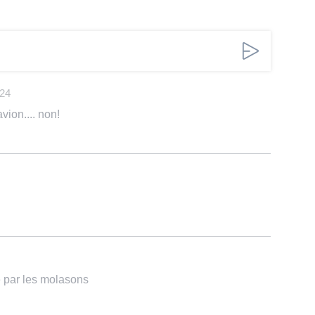
024
vion.... non!
te par les molasons