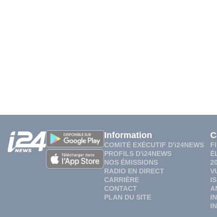
Information
C
COMITÉ EXÉCUTIF D'i24NEWS
F
PROFILS D'i24NEWS
É
NOS ÉMISSIONS
2
RADIO EN DIRECT
V
CARRIÈRE
I
CONTACT
A
PLAN DU SITE
I
I