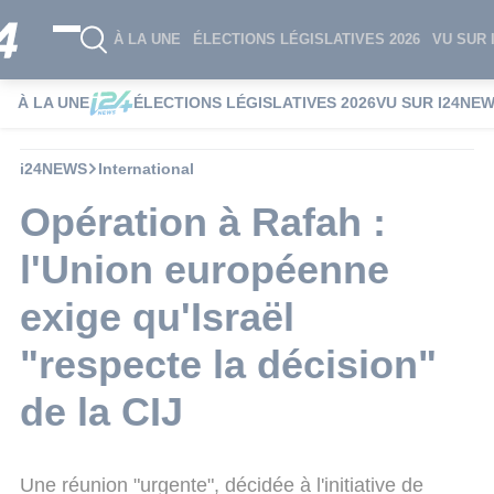
À LA UNE
ÉLECTIONS LÉGISLATIVES 2026
VU SUR 
À LA UNE
ÉLECTIONS LÉGISLATIVES 2026
VU SUR I24NE
i24NEWS
International
Opération à Rafah :
l'Union européenne
exige qu'Israël
"respecte la décision"
de la CIJ
Une réunion "urgente", décidée à l'initiative de