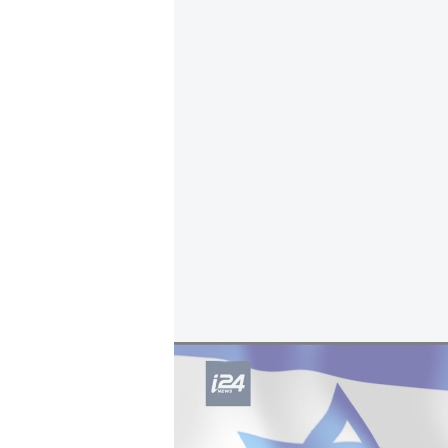
Iran/Israël : une nouvelle guerre inévitable 
Au cœur des discussions figurera
souhaite exhorter l’Iran à reprend
l’Agence internationale de l’énerg