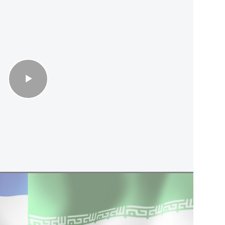
?
 notamment la question du nucléaire. La France
re une coopération pleine et entière avec
ie atomique (AIEA), alors que les inspections et