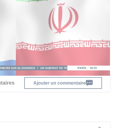
tent fortement limités depuis plusieurs années.
e le respect des engagements internationaux de
ispensable à toute désescalade.
ts français toujours réfugiés dans l’enceinte de
ra également abordée. Paris réclame une issue
es tensions autour des détenus binationaux et de
un point central des relations entre les deux
taires
Ajouter un commentaire