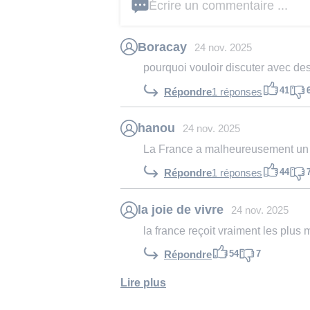
Écrire un commentaire ...
Boracay
24 nov. 2025
pourquoi vouloir discuter avec de
41
Répondre
1 réponses
hanou
24 nov. 2025
La France a malheureusement un 
44
Répondre
1 réponses
la joie de vivre
24 nov. 2025
la france reçoit vraiment les plus
54
7
Répondre
Lire plus