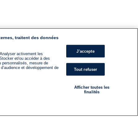
ternes, traitent des données
J'accepte
 Analyser activement les
n. Stocker et/ou accéder à des
nu personnalisés, mesure de
s d’audience et développement de
Tout refuser
Afficher toutes les
finalités
RADIO
ÉMISSIONS