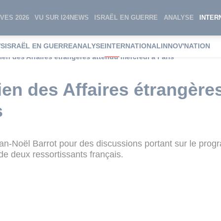
VES 2026
VU SUR I24NEWS
ISRAËL EN GUERRE
ANALYSE
INTER
WS
ISRAËL EN GUERRE
ANALYSE
INTERNATIONAL
INNOV'NATION
nien des Affaires étrangères attendu mercredi à Paris
ien des Affaires étrangère
s
an-Noël Barrot pour des discussions portant sur le progr
 de deux ressortissants français.