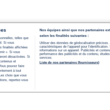
ées
Nos équipes ainsi que nos partenaires ex
selon les finalités suivantes :
onnelles, telles que
il. Si vous
Utiliser des données de géolocalisation précises.
caractéristiques de l’appareil pour l’identificatio
 finalités affichées
informations sur un appareil. Publicités et conte
rnir ». Si vous
performance des publicités et du contenu, étude
eront désactivées. Si
services.
 contenus et
Liste de nos partenaires (fournisseurs)
Vous pouvez faire
entement à tout
 Les choix que vous
tions, reportez-vous
DIRECT