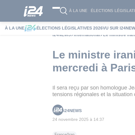
À LA UNE
ÉLECTIONS LÉGISLATI
À LA UNE
ÉLECTIONS LÉGISLATIVES 2026
VU SUR I24NE
i24NEWS
International
Le ministre ira
Le ministre iran
mercredi à Pari
Il sera reçu par son homologue Je
tensions régionales et la situation
i24NEWS
24 novembre 2025 à 14:37
France/Iran