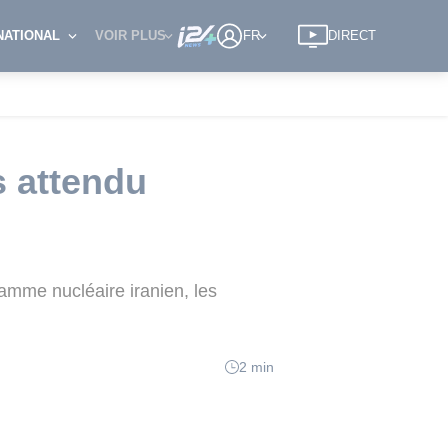
NATIONAL
VOIR PLUS
FR
DIRECT
s attendu
amme nucléaire iranien, les
2 min