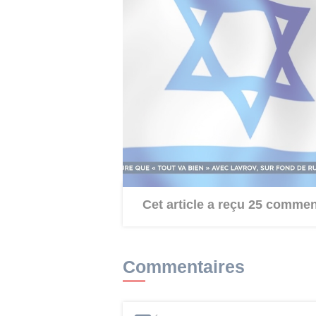
les mécanismes de vérification res
Le ministère français rappelle qu
l’Iran constitue une condition ind
La situation des deux ressortissan
l’ambassade de France en Iran se
rapide à cette crise, tandis que l
la liberté de mouvement demeurent 
pays.
Cet article a reçu 25 commen
Commentaires