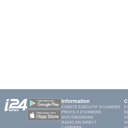
Information
C
COMITÉ EXÉCUTIF D'i24NEWS
F
PROFILS D'i24NEWS
É
NOS ÉMISSIONS
2
RADIO EN DIRECT
V
CARRIÈRE
I