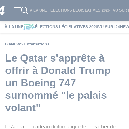
À LA UNE
ÉLECTIONS LÉGISLATIVES 2026
VU SUR 
À LA UNE
ÉLECTIONS LÉGISLATIVES 2026
VU SUR I24NE
i24NEWS
International
Le Qatar s'apprête à
offrir à Donald Trump
un Boeing 747
surnommé "le palais
volant"
Il s'agira du cadeau diplomatique le plus cher de